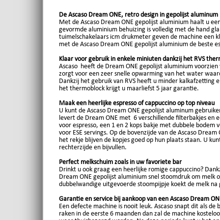
De Ascaso Dream ONE, retro design in gepolijst aluminum
Met de Ascaso Dream ONE gepolijst aluminium haalt u een e
gevormde aluminium behuizing is volledig met de hand gl
tuimelschakelaars icm drukmeter geven de machine een kla
met de Ascaso Dream ONE gepolijst aluminium de beste esp
Klaar voor gebruik in enkele miniuten dankzij het RVS the
Ascaso heeft de Dream ONE gepolijst aluminium voorzien
zorgt voor een zeer snelle opwarming van het water waard
Dankzij het gebruik van RVS heeft u minder kalkafzetting e
het thermoblock krijgt u maarliefst 5 jaar garantie.
Maak een heerlijke espresso of cappuccino op top niveau
U kunt de Ascaso Dream ONE gepolijst aluminum gebruiken
levert de Dream ONE met 6 verschillende filterbakjes en ee
voor espresso, een 1 en 2 kops bakje met dubbele bodem voo
voor ESE servings. Op de bovenzijde van de Ascaso Dream
het rekje blijven de kopjes goed op hun plaats staan. U k
rechterzijde en bijvullen.
Perfect melkschuim zoals in uw favoriete bar
Drinkt u ook graag een heerlijke romige cappuccino? Dan
Dream ONE gepolijst aluminium snel stoomdruk om melk o
dubbelwandige uitgevoerde stoompijpje koekt de melk na 
Garantie en service bij aankoop van een Ascaso Dream ON
Een defecte machine is nooit leuk. Ascaso snapt dit als d
raken in de eerste 6 maanden dan zal de machine kosteloo