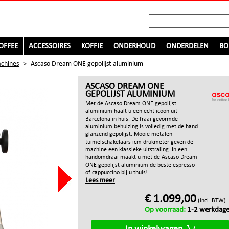
OFFEE
ACCESSOIRES
KOFFIE
ONDERHOUD
ONDERDELEN
BO
chines
>
Ascaso Dream ONE gepolijst aluminium
ASCASO DREAM ONE
GEPOLIJST ALUMINIUM
Met de Ascaso Dream ONE gepolijst
aluminium haalt u een echt icoon uit
Barcelona in huis. De fraai gevormde
aluminium behuizing is volledig met de hand
glanzend gepolijst. Mooie metalen
tuimelschakelaars icm drukmeter geven de
machine een klassieke uitstraling. In een
handomdraai maakt u met de Ascaso Dream
ONE gepolijst aluminium de beste espresso
of cappuccino bij u thuis!
Lees meer
€ 1.099,00
(incl. BTW)
Op voorraad:
1-2 werkdag