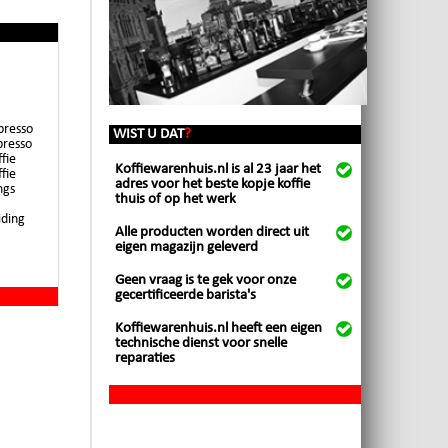
presso
WIST U DAT
?
presso
fie
Koffiewarenhuis.nl is al 23 jaar het
fie
adres voor het beste kopje koffie
ngs
thuis of op het werk
iding
Alle producten worden direct uit
eigen magazijn geleverd
Geen vraag is te gek voor onze
gecertificeerde barista's
Koffiewarenhuis.nl heeft een eigen
technische dienst voor snelle
reparaties