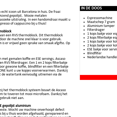
IN DE DOOS
cht icoon uit Barcelona in huis. De fraai
anzend gepolijst. Mooie metalen
Espressomachine
ssieke uitstraling. In een handomdraai maakt u
Maatschep 7 gram
resso of cappuccino bij u thuis!
Aluminium tamper
Filterdrager
rmoblock
1 kops bakje voor es
 van een RVS thermoblock. Dit thermoblock
2 kops filterbakje es
oor de machine snel klaar is voor gebruik.
1 kops bakje voor kof
n is er vrijwel geen sprake van smaak afgifte. Op
2 kops bakje voor kof
ESE bakje voor servi
Blindfilter
Nederlandse handle
 met gemalen koffie en ESE servings. Ascaso
n RVS filterdrager. Een 1 en 2 kops filterbakje
r gewone koffie, blindfilter en een filterbakje
 ONE kunt u uw kopjes voorverwarmen. Dankzij
unt de watertank eenvoudig uitnemen via de
kzij het thermoblock systeem bouwt de Ascaso
m te toveren tot mooi microfoam. Dankzij het
gebruik niet aan.
E gepolijst aluminium
e beste. Mocht uw machine onverhoopt defect
s bij u thuis worden afgehaald, gerepareerd en