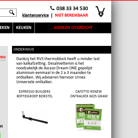
038 33 34 530
klantenservice
NIET BEREIKBAAR
EKEN
KEUKEN
MERKEN OVERZICHT
ONDERHOUD
Dankzij het RVS thermoblock heeft u minder last
van kalkafzetting. Desalniettemin is het
noodzakelijk de Ascaso Dream ONE gepolijst
aluminium eenmaal in de 2 a 3 maanden te
ontkalken. Wij adviseren hiervoor Urnex
Universele ontkalker.
ESPRESSO BUILDERS
CAFETTO RENEW
KOFFIEGROEP BORSTEL
ONTKALKER 6X25 GRAM
en