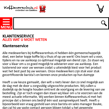
KLANTENSERVICE
ALLES WAT U MOET WETEN
Klantenservice
Alle medewerkers bij Koffiewarenhuis.nl hebben één gemeenschappelijk
doel, een beter kopje koffie bij u thuis of op uw werk! Ons team wil u voor,
tijdens en na uw aankoop zo optimaal mogelijk van dienst zijn. Zo staan wij
voor u klaar om u zo goed mogelijk te adviseren voor uw aankoop. Een
luisterend oor voor uw wensen zodat u uiteindelijk kiest voor het product
wat het best past bij uw wensen. Onze medewerkers zijn stuk voor stuk
gecertificeerde barista's en kennen onze producten op hun duimpje
Heeft u uw keuze gemaakt, dan wilt u niets liever dan zo snel mogelijk aan
de slag met de door u zorgvuldig uitgezochte producten. Wij zullen u
duidelijk op de hoogte houden omtrent de voortgang en de levering van uw
bestelling. Zijn er toch vragen dan staan wij klaar om u te voorzien van de
meest actuele informatie. Wij werken binnen Koffiewarenhuis.nl met het
principe dat u binnen ons bedrijf één vast aanspreekpunt heeft. Heeft u
bijvoorbeeld een vraag gesteld aan onze barista en sales manager Bauke,
dan zal hij uw vaste contact persoon blijven totdat u het gewenste