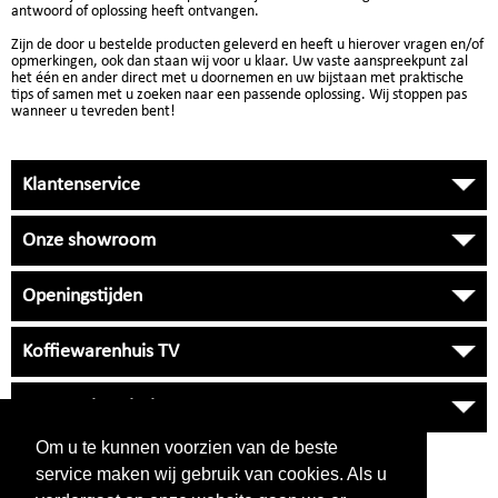
antwoord of oplossing heeft ontvangen.
Zijn de door u bestelde producten geleverd en heeft u hierover vragen en/of
opmerkingen, ook dan staan wij voor u klaar. Uw vaste aanspreekpunt zal
het één en ander direct met u doornemen en uw bijstaan met praktische
tips of samen met u zoeken naar een passende oplossing. Wij stoppen pas
wanneer u tevreden bent!
Klantenservice
Onze showroom
Openingstijden
Koffiewarenhuis TV
Onze Universiteit
Om u te kunnen voorzien van de beste
VRAGEN
?
service maken wij gebruik van cookies. Als u
038 33 34 530