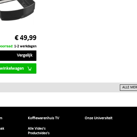
€ 49,99
voorraad:
1-2 werkdagen
Vergelijk
 winkelwagen
om
Koffiewarenhuis TV
Onze Universiteit
aak
Alle Video's
Productvideo's