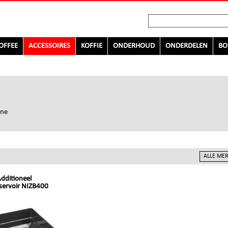
OFFEE
ACCESSOIRES
KOFFIE
ONDERHOUD
ONDERDELEN
BO
ine
dditioneel
servoir NIZB400