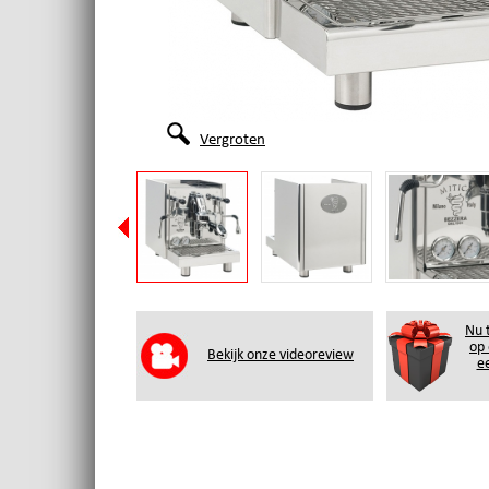
Vergroten
Nu t
op
Bekijk onze videoreview
ee