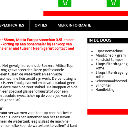
SPECIFICATIES
OPTIES
MERK INFORMATIE
amper 58mm, Motta Europa stoomkan 0,5l en een
IN DE DOOS
,- korting op een bonenmaler bij aankoop van
aler er niet tussen? Neem gerust contact met
Espressomachine
Maatschep 7 gram
Kunststof tamper
1 kops filterdrager
r. Het gevolg hiervan is de Bezzera Mitica Top.
koffie
ch nog geavanceerder. Deze professionele
2 kops filterdrager
selen tussen de watertank en een vaste
koffie
omachine fluisterstil zijn werk. De behuizing is
Schoonmaakborstel
rk is zeer fraai gevormd en bevat absoluut geen
Blindfilter
aat deze machine zeer stabiel. De knoppen van de
Handleiding
n een speciaal glanzend kunststof voor een
en absolute eyecatcher op de voorzijde van de
et geheel af.
er
 voor verwarmen voor keer op keer het beste
baar. Tijdens het uitnemen van het reservoir
eer de watertank leeg is slaat de machine
 zin om elke keer de watertank te vullen? U kunt