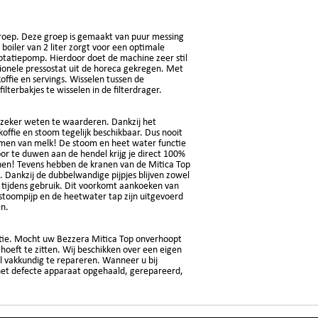
roep. Deze groep is gemaakt van puur messing
boiler van 2 liter zorgt voor een optimale
otatiepomp. Hierdoor doet de machine zeer stil
sionele pressostat uit de horeca gekregen. Met
offie en servings. Wisselen tussen de
lterbakjes te wisselen in de filterdrager.
 zeker weten te waarderen. Dankzij het
ffie en stoom tegelijk beschikbaar. Dus nooit
men van melk! De stoom en heet water functie
r te duwen aan de hendel krijg je direct 100%
en! Tevens hebben de kranen van de Mitica Top
. Dankzij de dubbelwandige pijpjes blijven zowel
e tijdens gebruik. Dit voorkomt aankoeken van
stoompijp en de heetwater tap zijn uitgevoerd
en.
tie. Mocht uw Bezzera Mitica Top onverhoopt
 hoeft te zitten. Wij beschikken over een eigen
el vakkundig te repareren. Wanneer u bij
 het defecte apparaat opgehaald, gerepareerd,