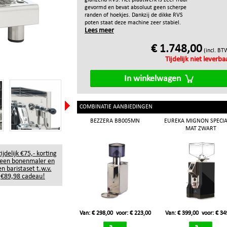
glanzend RVS. Het plaatwerk is zeer fraai
gevormd en bevat absoluut geen scherpe
randen of hoekjes. Dankzij de dikke RVS
poten staat deze machine zeer stabiel.
Lees meer
€ 1.748,00
(incl. BT
Tijdelijk niet leverba
In winkelwagen
COMBINATIE AANBIEDINGEN
BEZZERA BB005MN
EUREKA MIGNON SPECIA
MAT ZWART
ijdelijk €75,- korting
 een bonenmaler en
n baristaset t.w.v.
€89,98 cadeau!
Van: € 298,00
voor: € 223,00
Van: € 399,00
voor: € 34