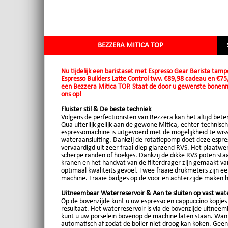
BEZZERA MITICA TOP
Nu tijdelijk een baristaset met Espresso Gear Barista t
Espresso Builders Latte Control twv. €89,98 cadeau en €75
een Bezzera Mitica TOP. Staat de door u gewenste bonenm
ons op!
Fluister stil & De beste techniek
Volgens de perfectionisten van Bezzera kan het altijd bete
Qua uiterlijk gelijk aan de gewone Mitica, echter technis
espressomachine is uitgevoerd met de mogelijkheid te wis
wateraansluiting. Dankzij de rotatiepomp doet deze espress
vervaardigd uit zeer fraai diep glanzend RVS. Het plaatwe
scherpe randen of hoekjes. Dankzij de dikke RVS poten st
kranen en het handvat van de filterdrager zijn gemaakt va
optimaal kwaliteits gevoel. Twee fraaie drukmeters zijn e
machine. Fraaie badges op de voor en achterzijde maken h
Uitneembaar Waterreservoir & Aan te sluiten op vast wat
Op de bovenzijde kunt u uw espresso en cappuccino kopjes
resultaat. Het waterreservoir is via de bovenzijde uitneem
kunt u uw porselein bovenop de machine laten staan. Wann
automatisch af zodat de boiler niet droog kan koken. Geen