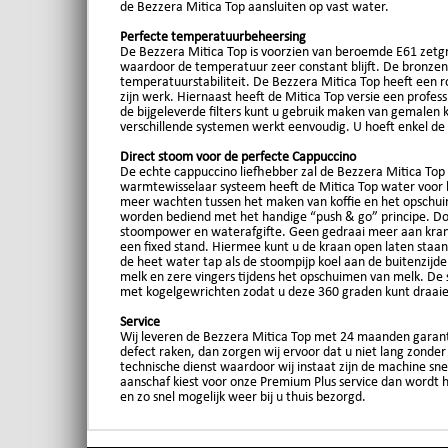
de Bezzera Mitica Top aansluiten op vast water.
Perfecte temperatuurbeheersing
De Bezzera Mitica Top is voorzien van beroemde E61 zetg
waardoor de temperatuur zeer constant blijft. De bronzen 
temperatuurstabiliteit. De Bezzera Mitica Top heeft een r
zijn werk. Hiernaast heeft de Mitica Top versie een profes
de bijgeleverde filters kunt u gebruik maken van gemalen k
verschillende systemen werkt eenvoudig. U hoeft enkel de fi
Direct stoom voor de perfecte Cappuccino
De echte cappuccino liefhebber zal de Bezzera Mitica Top
warmtewisselaar systeem heeft de Mitica Top water voor ko
meer wachten tussen het maken van koffie en het opschui
worden bediend met het handige “push & go” principe. Doo
stoompower en waterafgifte. Geen gedraai meer aan kran
een fixed stand. Hiermee kunt u de kraan open laten staan
de heet water tap als de stoompijp koel aan de buitenzijd
melk en zere vingers tijdens het opschuimen van melk. De 
met kogelgewrichten zodat u deze 360 graden kunt draai
Service
Wij leveren de Bezzera Mitica Top met 24 maanden garan
defect raken, dan zorgen wij ervoor dat u niet lang zonder
technische dienst waardoor wij instaat zijn de machine sn
aanschaf kiest voor onze Premium Plus service dan wordt
en zo snel mogelijk weer bij u thuis bezorgd.