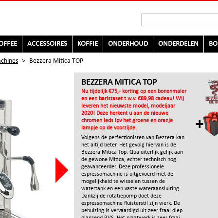
OFFEE
ACCESSOIRES
KOFFIE
ONDERHOUD
ONDERDELEN
BO
chines
>
Bezzera Mitica TOP
BEZZERA MITICA TOP
Nu tijdelijk €75,- korting op een bonenmaler
en een baristaset t.w.v. €89,98 cadeau! Wij
leveren het nieuwste model, modeljaar
2020! Deze herkent u aan de nieuwe
chromen leds ipv het groene en oranje
lampje op de voorzijde.
Volgens de perfectionisten van Bezzera kan
het altijd beter. Het gevolg hiervan is de
Bezzera Mitica Top. Qua uiterlijk gelijk aan
de gewone Mitica, echter technisch nog
geavanceerder. Deze professionele
espressomachine is uitgevoerd met de
mogelijkheid te wisselen tussen de
watertank en een vaste wateraansluiting.
Dankzij de rotatiepomp doet deze
espressomachine fluisterstil zijn werk. De
behuizing is vervaardigd uit zeer fraai diep