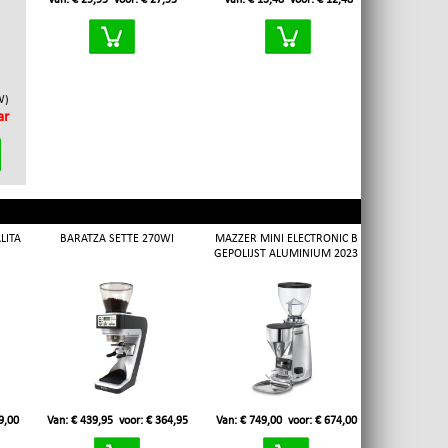
Van: € 29,95
voor: € 27,95
Van: € 13,48
voor: € 12,48
W)
ar
LITA
BARATZA SETTE 270WI
MAZZER MINI ELECTRONIC B
GEPOLIJST ALUMINIUM 2023
9,00
Van: € 439,95
voor: € 364,95
Van: € 749,00
voor: € 674,00