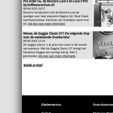
Pre order nu, de Bezzera Luce S en Luce S PID
bij Koffiewarenhuis.nl!
08-06-2025 16:57
Bezzera introduceert met de Bezzera Luce de
opvolger voor haar populaire Magica lijn. Deze fraaie
warmtewisselaar machines zijn leverbaar zowel met
als,
klik hier voor meer informatie
Nieuw, de Gaggia Classic GT! De volgende stap
voor de veeleisende thuisbarista!
08-06-2025 12:24
De Gaggia Classic is al jaren een icoon in de wereld
van espresso. Met de Gaggia Classic GT brengt het
Italiaanse Gaggia een vervolg hierop. Met 2
gescheiden,
klik hier voor meer informatie
Bekijk archief
Klantenservice
Onze showro