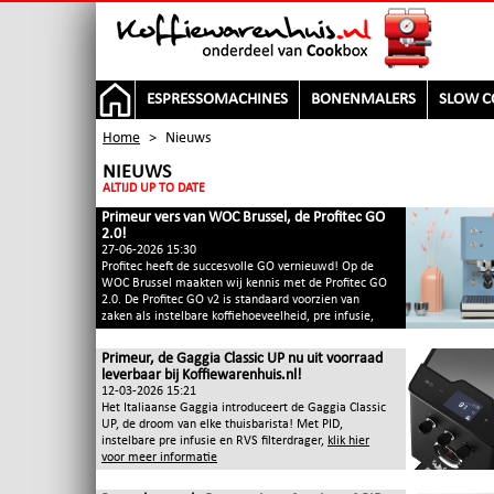
ESPRESSOMACHINES
BONENMALERS
SLOW C
Home
>
Nieuws
NIEUWS
ALTIJD UP TO DATE
Primeur vers van WOC Brussel, de Profitec GO
2.0!
27-06-2026 15:30
Profitec heeft de succesvolle GO vernieuwd! Op de
WOC Brussel maakten wij kennis met de Profitec GO
2.0. De Profitec GO v2 is standaard voorzien van
zaken als instelbare koffiehoeveelheid, pre infusie,
Primeur, de Gaggia Classic UP nu uit voorraad
leverbaar bij Koffiewarenhuis.nl!
12-03-2026 15:21
Het Italiaanse Gaggia introduceert de Gaggia Classic
UP, de droom van elke thuisbarista! Met PID,
instelbare pre infusie en RVS filterdrager,
klik hier
voor meer informatie