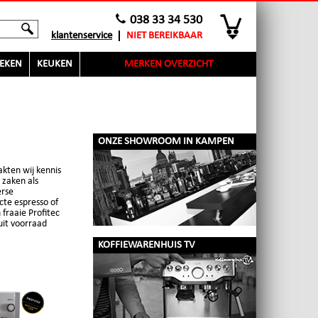
038 33 34 530
klantenservice
NIET BEREIKBAAR
EKEN
KEUKEN
MERKEN OVERZICHT
ONZE SHOWROOM IN KAMPEN
kten wij kennis
 zaken als
erse
cte espresso of
fraaie Profitec
uit voorraad
KOFFIEWARENHUIS TV