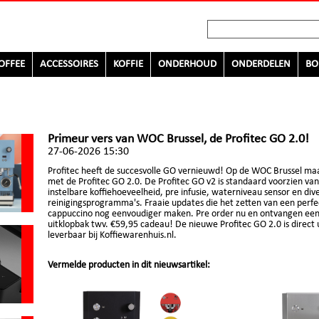
OFFEE
ACCESSOIRES
KOFFIE
ONDERHOUD
ONDERDELEN
BO
Primeur vers van WOC Brussel, de Profitec GO 2.0!
27-06-2026 15:30
Profitec heeft de succesvolle GO vernieuwd! Op de WOC Brussel maa
met de Profitec GO 2.0. De Profitec GO v2 is standaard voorzien van
instelbare koffiehoeveelheid, pre infusie, waterniveau sensor en div
reinigingsprogramma's. Fraaie updates die het zetten van een perfe
cappuccino nog eenvoudiger maken. Pre order nu en ontvangen een 
uitklopbak twv. €59,95 cadeau! De nieuwe Profitec GO 2.0 is direct 
leverbaar bij Koffiewarenhuis.nl.
Vermelde producten in dit nieuwsartikel: