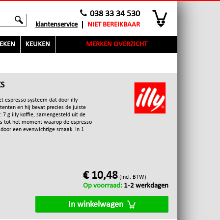
038 33 34 530
klantenservice
NIET BEREIKBAAR
EKEN
KEUKEN
MERKEN OVERZICHT
KS
t espresso systeem dat door illy
tenten en hij bevat precies de juiste
7 g illy koffie, samengesteld uit de
a s tot het moment waarop de espresso
door een evenwichtige smaak. In 1
€ 10,48
(incl. BTW)
Op voorraad:
1-2 werkdagen
In winkelwagen