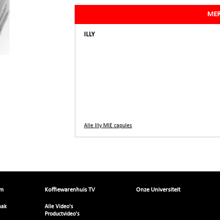
MER
ILLY
Alle Illy MIE capules
om
Koffiewarenhuis TV
Onze Universiteit
aak
Alle Video's
Productvideo's