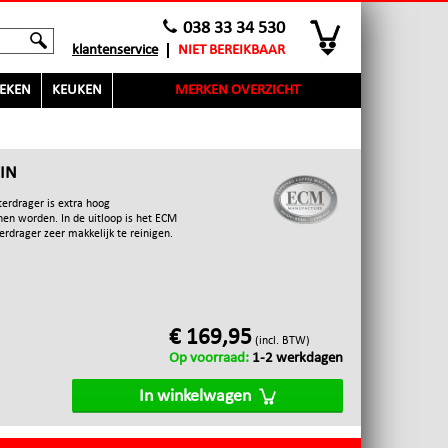
038 33 34 530
klantenservice
NIET BEREIKBAAR
EKEN
KEUKEN
MERKEN OVERZICHT
IN
terdrager is extra hoog
nen worden. In de uitloop is het ECM
terdrager zeer makkelijk te reinigen.
€ 169,95
(incl. BTW)
Op voorraad:
1-2 werkdagen
In winkelwagen