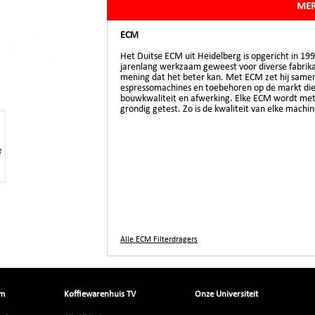
MER
ECM
Het Duitse ECM uit Heidelberg is opgericht in 19
jarenlang werkzaam geweest voor diverse fabrika
mening dat het beter kan. Met ECM zet hij samen 
espressomachines en toebehoren op de markt die
bouwkwaliteit en afwerking. Elke ECM wordt me
grondig getest. Zo is de kwaliteit van elke machi
Alle ECM Filterdragers
om
Koffiewarenhuis TV
Onze Universiteit